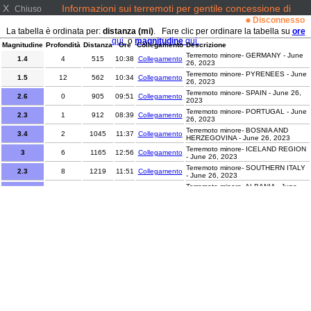
X
Informazioni sui terremoti per gentile concessione di
Chiuso
www.emsc-csem.org/
Disconnesso
La tabella è ordinata per:
distanza (mi)
. Fare clic per ordinare la tabella su
ore
qui.
o
magnitudine
qui.
Magnitudine
Profondità
Distanza
Ore
Collegamento
Descrizione
Terremoto minore- GERMANY - June
1.4
4
515
10:38
Collegamento
26, 2023
Terremoto minore- PYRENEES - June
1.5
12
562
10:34
Collegamento
26, 2023
Terremoto minore- SPAIN - June 26,
2.6
0
905
09:51
Collegamento
2023
Terremoto minore- PORTUGAL - June
2.3
1
912
08:39
Collegamento
26, 2023
Terremoto minore- BOSNIA AND
3.4
2
1045
11:37
Collegamento
HERZEGOVINA - June 26, 2023
Terremoto minore- ICELAND REGION
3
6
1165
12:56
Collegamento
- June 26, 2023
Terremoto minore- SOUTHERN ITALY
2.3
8
1219
11:51
Collegamento
- June 26, 2023
Terremoto minore- ALBANIA - June
2
10
1313
11:18
Collegamento
26, 2023
Terremoto minore- ALBANIA - June
2.1
2
1314
11:27
Collegamento
26, 2023
Terremoto leggero- ALBANIA - June
4
2
1314
10:15
Collegamento
26, 2023
Terremoto minore- CENTRAL
2.6
15
1642
12:08
Collegamento
MEDITERRANEAN SEA - June 26,
2023
Terremoto minore- CRETE, GREECE -
2.7
5
1699
12:23
Collegamento
June 26, 2023
Terremoto minore- CENTRAL TURKEY
2.3
5
2067
08:20
Collegamento
- June 26, 2023
Terremoto minore- TURKEY-SYRIA
2.3
12
2104
08:05
Collegamento