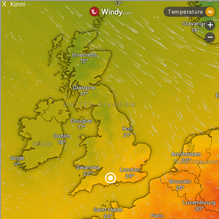
X
Kiinni