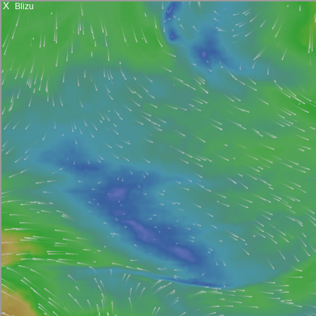
X
Blizu