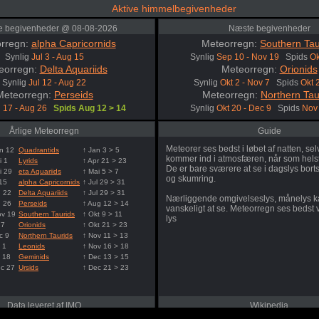
Aktive himmelbegivenheder
le begivenheder @ 08-08-2026
Næste begivenheder
rregn:
alpha Capricornids
Meteorregn:
Southern Tau
Synlig
Jul 3 - Aug 15
Synlig
Sep 10 - Nov 19
Spids
Ok
eorregn:
Delta Aquariids
Meteorregn:
Orionids
Synlig
Jul 12 - Aug 22
Synlig
Okt 2 - Nov 7
Spids
Okt 
Meteorregn:
Perseids
Meteorregn:
Northern Tau
l 17 - Aug 26
Spids Aug 12 > 14
Synlig
Okt 20 - Dec 9
Spids
Nov 
Årlige Meteorregn
Guide
Meteorer ses bedst i løbet af natten, s
n 12
Quadrantids
↑ Jan 3 > 5
kommer ind i atmosfæren, når som hels
i 1
Lyrids
↑ Apr 21 > 23
De er bare sværere at se i dagslys borts
i 29
eta Aquariids
↑ Mai 5 > 7
og skumring.
 15
alpha Capricornids
↑ Jul 29 > 31
g 22
Delta Aquariids
↑ Jul 29 > 31
Nærliggende omgivelseslys, månelys k
g 26
Perseids
↑ Aug 12 > 14
vanskeligt at se. Meteorregn ses bedst
ov 19
Southern Taurids
↑ Okt 9 > 11
lys
 7
Orionids
↑ Okt 21 > 23
c 9
Northern Taurids
↑ Nov 11 > 13
 1
Leonids
↑ Nov 16 > 18
 18
Geminids
↑ Dec 13 > 15
ec 27
Ursids
↑ Dec 21 > 23
Data leveret af IMO
Wikipedia