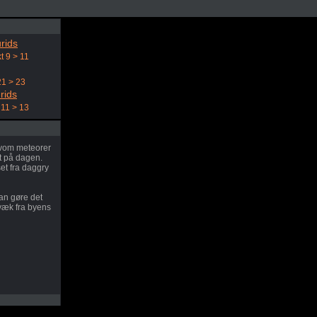
rids
t 9 > 11
21 > 23
rids
11 > 13
elvom meteorer
t på dagen.
et fra daggry
an gøre det
 væk fra byens