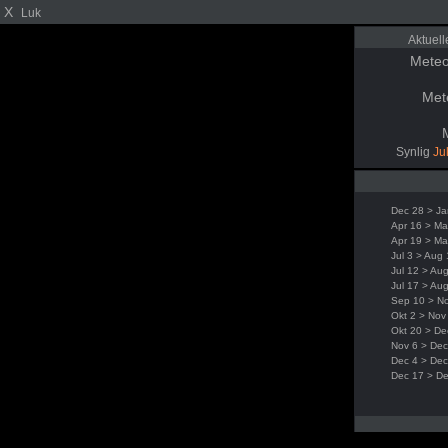
X
Luk
Aktuel
Meteo
Met
Synlig
Ju
Dec 28 > Ja
Apr 16 > Ma
Apr 19 > Ma
Jul 3 > Aug
Jul 12 > Au
Jul 17 > Au
Sep 10 > N
Okt 2 > Nov
Okt 20 > De
Nov 6 > Dec
Dec 4 > Dec
Dec 17 > D