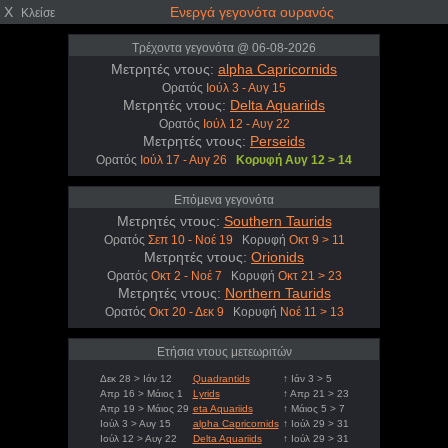
X
Ενεργά γεγονότα ουρανός
Κλείσε
Τρέχοντα γεγονότα @ 06-08-2026
Μετρητές ντους:
alpha Capricornids
Ορατός
Ιούλ 3 - Αυγ 15
Μετρητές ντους:
Delta Aquariids
Ορατός
Ιούλ 12 - Αυγ 22
Μετρητές ντους:
Perseids
Ορατός
Ιούλ 17 - Αυγ 26
Κορυφή Αυγ 12 > 14
Επόμενα γεγονότα
Μετρητές ντους:
Southern Taurids
Ορατός
Σεπ 10 - Νοέ 19
Κορυφή
Οκτ 9 > 11
Μετρητές ντους:
Orionids
Ορατός
Οκτ 2 - Νοέ 7
Κορυφή
Οκτ 21 > 23
Μετρητές ντους:
Northern Taurids
Ορατός
Οκτ 20 - Δεκ 9
Κορυφή
Νοέ 11 > 13
Ετήσια ντους μετεωριτών
Δεκ 28 > Ιάν 12
Quadrantids
↑ Ιάν 3 > 5
Απρ 16 > Μάιος 1
Lyrids
↑ Απρ 21 > 23
Απρ 19 > Μάιος 29
eta Aquariids
↑ Μάιος 5 > 7
Ιούλ 3 > Αυγ 15
alpha Capricornids
↑ Ιούλ 29 > 31
Ιούλ 12 > Αυγ 22
Delta Aquariids
↑ Ιούλ 29 > 31