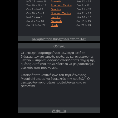
Ιούλ 17 > Αυγ 26
Perseids
↑ Αυγ 12 > 14
Σεπ 10 > Νοέ 19
Southern Taurids
↑ Οκτ 9 > 11
Οκτ 2 > Νοέ 7
Orionids
↑ Οκτ 21 > 23
Οκτ 20 > Δεκ 9
Northern Taurids
↑ Νοέ 11 > 13
Νοέ 6 > Δεκ 1
Leonids
↑ Νοέ 16 > 18
Δεκ 4 > Δεκ 18
Geminids
↑ Δεκ 13 > 15
Δεκ 17 > Δεκ 27
Ursids
↑ Δεκ 21 > 23
Δεδομένα που παρέχονται από το IMO
Οδηγός
Οι μετεωροί παρατηρούνται καλύτερα κατά τη
διάρκεια των νυχτερινών ωρών, αν και οι μετεωρίτες
μπαίνουν στην ατμόσφαιρα οποιαδήποτε στιγμή της
ημέρας. Αυτά είναι πολύ δύσκολο να μοιραστούν με
μερικούς από τους γονείς.
Οποιοδήποτε κοντινό φως του περιβάλλοντος,
Moonlight μπορεί να δυσκολεύει την προβολή. Οι
μετεωρολογικοί σταθμοί προβάλλονται από τα
φωτιστικά.
Wikipedia