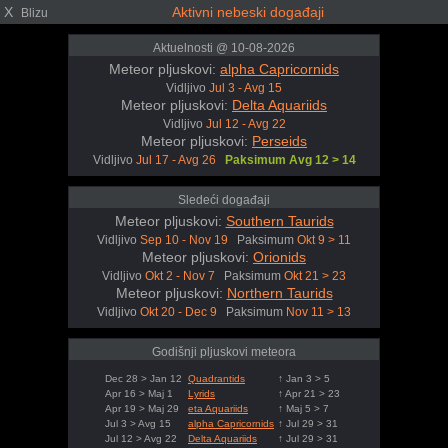
X
Aktivni nebeski događaji
Blizu
Aktuelnosti @ 10-08-2026
Meteor pljuskovi:
alpha Capricornids
Vidljivo
Jul 3 - Avg 15
Meteor pljuskovi:
Delta Aquariids
Vidljivo
Jul 12 - Avg 22
Meteor pljuskovi:
Perseids
Vidljivo
Jul 17 - Avg 26
Paksimum Avg 12 > 14
Sledeći događaji
Meteor pljuskovi:
Southern Taurids
Vidljivo
Sep 10 - Nov 19
Paksimum
Okt 9 > 11
Meteor pljuskovi:
Orionids
Vidljivo
Okt 2 - Nov 7
Paksimum
Okt 21 > 23
Meteor pljuskovi:
Northern Taurids
Vidljivo
Okt 20 - Dec 9
Paksimum
Nov 11 > 13
Godišnji pljuskovi meteora
Dec 28 > Jan 12
Quadrantids
↑ Jan 3 > 5
Apr 16 > Maj 1
Lyrids
↑ Apr 21 > 23
Apr 19 > Maj 29
eta Aquariids
↑ Maj 5 > 7
Jul 3 > Avg 15
alpha Capricornids
↑ Jul 29 > 31
Jul 12 > Avg 22
Delta Aquariids
↑ Jul 29 > 31