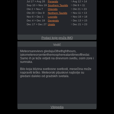
Jul 17 > Avg 26
Perseids
↑ Avg 12 > 14
Sep 10 > Nov 19
Southern Taurids
↑ Okt 9 > 11
Okt 2 > Nov 7
Orionids
↑ Okt 21 > 23
Okt 20 > Dec 9
Northern Taurids
↑ Nov 11 > 13
Nov 6 > Dec 1
Leonids
↑ Nov 16 > 18
Dec 4 > Dec 18
Geminids
↑ Dec 13 > 15
Dec 17 > Dec 27
Ursids
↑ Dec 21 > 23
Podaci koje pruža IMO
Vodič
Meteorsarevievs gledajućithethghthours,
iakometereorsenterthemosphereatanitimeofthedai.
Samo ih je teže vidjeti na dnevnom svetlu, osim zore i
sumraka.
Bilo koja blizina svetlosne svetlosti, mesečina može
napraviti teško. Meteorski pljuskovi najbolje su
gledani daleko od gradskih svetala.
Vikipedia