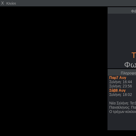
X
Κλείσε
Φά
Τ
Φω
Πληροφορ
Παρ7 Αυγ
Σελήνη: 16:44
Σελήνη: 23:56
Σάβ8 Αυγ
Σελήνη: 18:02
Νέα Σελήνη: Τετ
Πανσέληνος: Πα
Ο τρέχων κύκλος