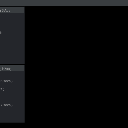
μ 6 Αυγ
ά
 Ήλιος
6 secs )
s )
7 secs )