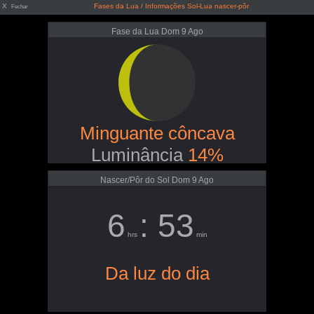
X
Fases da Lua / Informações Sol-Lua nascer-pôr
Fechar
Fase da Lua Dom 9 Ago
Minguante côncava
Luminância
14%
Nascer/Pôr do Sol Dom 9 Ago
6
: 53
hrs
min
Da luz do dia