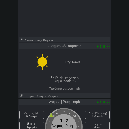
Λεπτομέριες
- Κείμενα
Ο σημερινός ουρανός
am
5:49
Dry. Dawn.
Πρόβλεψη μίας ώρας:
θερμοκρασία
°C
Ταχύτητα ανέμου
mph
Ιστορία
- Σεισμοί
- Αστραπή
Ανεμος | Ριπή - mph
am
5:49
V
Ανεμος (Μ.)
Ριπή (Μέγιστη)
VVD
VVA
0.0 mph
VD
VA
4.0 mph
1
2
DVD
AVA
0 Bft
ανέμου
Ανεμος
Ριπή
D
E
Ηρεμία
6 mi