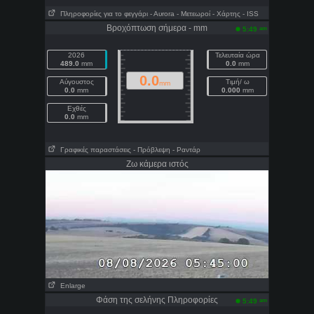
Πληροφορίες για το φεγγάρι
- Αυrora
- Μετεωροί
- Χάρτης
- ISS
Βροχόπτωση σήμερα - mm
am
5:49
2026
Τελευταία ώρα
489.0
mm
0.0
mm
0.0
Αύγουστος
Τιμή/ ω
mm
0.0
mm
0.000
mm
Εχθές
0.0
mm
Γραφικές παραστάσεις
- Πρόβλεψη
- Ραντάρ
Ζω κάμερα ιστός
Enlarge
Φάση της σελήνης Πληροφορίες
am
5:49