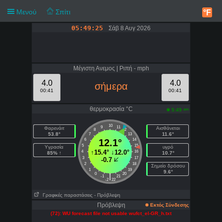
Μενού
Σπίτι
°F
05:49:25
Σάβ 8 Αυγ 2026
Μέγιστη Ανεμος | Ριπή - mph
4.0
4.0
σήμερα
00:41
00:41
θερμοκρασία °C
am
5:49
10
9
11
Φαρενάιτ
Αισθάνεται
8
12
53.8°
11.6°
7
13
6
12.1°
14
5
15
Υγρασία
υγρό
↑
15.4°
↓
12.0°
4
16
85% ↑
10.7°
3
17
-0.7
2
18
Σημείο δρόσου
1
19
9.6°
0
20
|
-1
21
-2
22
Γραφικές παραστάσεις
- Πρόβλεψη
Πρόβλεψη
Εκτός Σύνδεσης
(72): WU forecast file not usable wufct_el-GR_h.txt